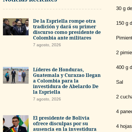
30 g de
De la Espriella rompe otra
150 g 
tradición y dará su primer
discurso como presidente de
Colombia ante militares
Pimien
7 agosto, 2026
2 pimi
400 g d
Líderes de Honduras,
Guatemala y Curazao llegan
a Colombia para la
Sal
investidura de Abelardo De
la Espriella
2 cucha
7 agosto, 2026
4 pane
El presidente de Bolivia
ofrece disculpas por su
4 hojas
ausencia en la investidura