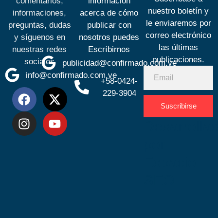
comentarios,
información
nuestro boletín y
informaciones,
acerca de cómo
le enviaremos por
preguntas, dudas
publicar con
correo electrónico
y síguenos en
nosotros puedes
las últimas
nuestras redes
Escríbirnos
publicaciones.
sociales
publicidad@confirmado.com.ve
info@confirmado.com.ve
+58-0424-
229-3904
Suscribirse
Desarrolla
por
Espacio
SEO