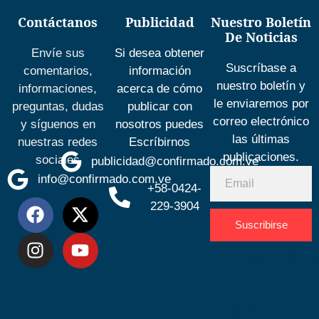
Contáctanos
Publicidad
Nuestro Boletín
De Noticias
Envíe sus
Si desea obtener
Suscríbase a
comentarios,
información
nuestro boletín y
informaciones,
acerca de cómo
le enviaremos por
preguntas, dudas
publicar con
correo electrónico
y síguenos en
nosotros puedes
las últimas
nuestras redes
Escríbirnos
publicaciones.
sociales
publicidad@confirmado.com.ve
info@confirmado.com.ve
+58-0424-
229-3904
Suscribirse
Desarrolla
por
Espacio