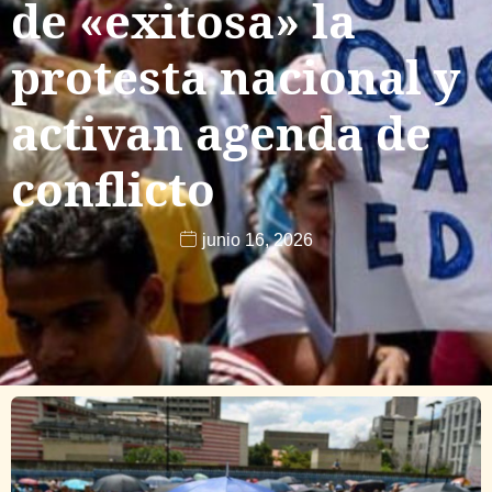
de «exitosa» la
protesta nacional y
activan agenda de
conflicto
junio 16, 2026