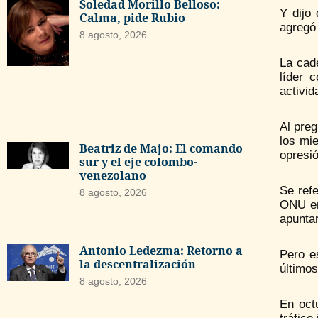
Soledad Morillo Belloso:
Y dijo
Calma, pide Rubio
agregó
8 agosto, 2026
La cad
líder 
activid
Al preg
los mi
Beatriz de Majo: El comando
opresió
sur y el eje colombo-
venezolano
Se ref
8 agosto, 2026
ONU en
apuntar
Antonio Ledezma: Retorno a
Pero e
la descentralización
último
8 agosto, 2026
En oct