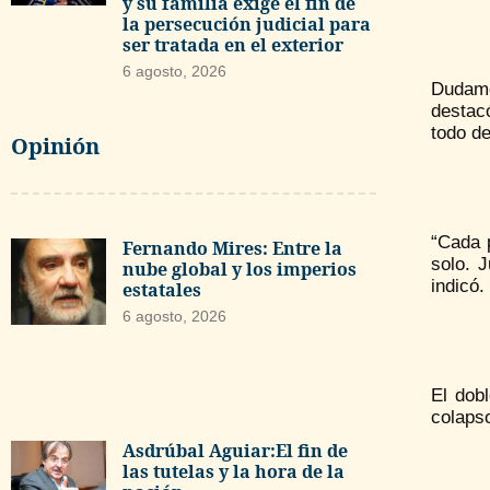
y su familia exige el fin de
la persecución judicial para
ser tratada en el exterior
6 agosto, 2026
Dudame
destac
todo de
Opinión
“Cada 
Fernando Mires: Entre la
solo. 
nube global y los imperios
indicó.
estatales
6 agosto, 2026
El dob
colapso
Asdrúbal Aguiar:El fin de
las tutelas y la hora de la