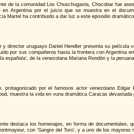
ante de la comunidad Los Chuschugasta, Chocobar fue asesi
 en Argentina por el juicio que se muestra en el docume
ia Martel ha contribuido a dar luz a este episodio dramático 
r y director uruguayo Daniel Hendler presenta su película 
ido por sus compañeros hasta la frontera con Argentina en 
 la española’, de la venezolana Mariana Rondón y la peruan
me, protagonizado por el famosos actor venezolano Edgar
ood, muestra la vida en «una dramática Caracas devastada p
ente destaca los homenajes, en forma de documentales, que
ntmayeur, con ‘Sangre del Toro’, y a uno de los mayores re