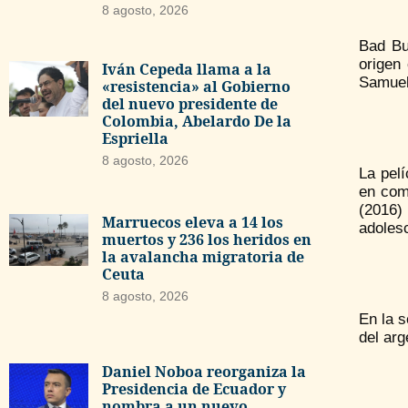
8 agosto, 2026
Bad Bun
origen
Iván Cepeda llama a la
Samuel
«resistencia» al Gobierno
del nuevo presidente de
Colombia, Abelardo De la
Espriella
8 agosto, 2026
La pelí
en comp
(2016) 
Marruecos eleva a 14 los
adoles
muertos y 236 los heridos en
la avalancha migratoria de
Ceuta
8 agosto, 2026
En la s
del arg
Daniel Noboa reorganiza la
Presidencia de Ecuador y
nombra a un nuevo