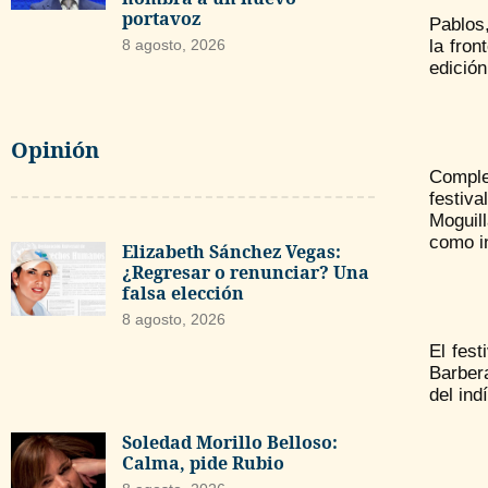
portavoz
Pablos,
la fron
8 agosto, 2026
edición
Opinión
Complet
festiv
Moguil
como in
Elizabeth Sánchez Vegas:
¿Regresar o renunciar? Una
falsa elección
8 agosto, 2026
El fest
Barber
del ind
Soledad Morillo Belloso:
Calma, pide Rubio