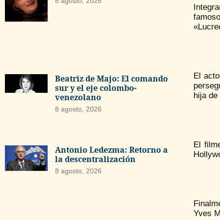
8 agosto, 2026
Integr
famoso
«Lucrec
El acto
Beatriz de Majo: El comando
persegu
sur y el eje colombo-
hija de
venezolano
8 agosto, 2026
El fil
Antonio Ledezma: Retorno a
Hollyw
la descentralización
8 agosto, 2026
Finalm
Yves Mo