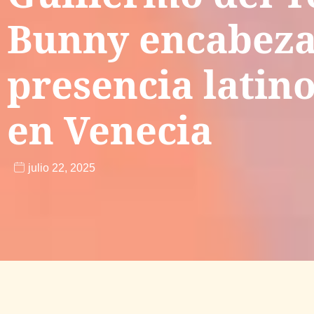
Bunny encabeza
presencia lati
en Venecia
julio 22, 2025