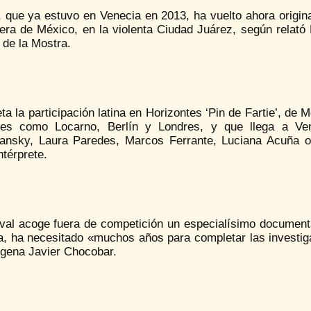
 que ya estuvo en Venecia en 2013, ha vuelto ahora origina
tera de México, en la violenta Ciudad Juárez, según relató
 de la Mostra.
a la participación latina en Horizontes ‘Pin de Fartie’, de 
ales como Locarno, Berlín y Londres, y que llega a Ve
lansky, Laura Paredes, Marcos Ferrante, Luciana Acuña o 
térprete.
ival acoge fuera de competición un especialísimo documenta
a, ha necesitado «muchos años para completar las investiga
ígena Javier Chocobar.