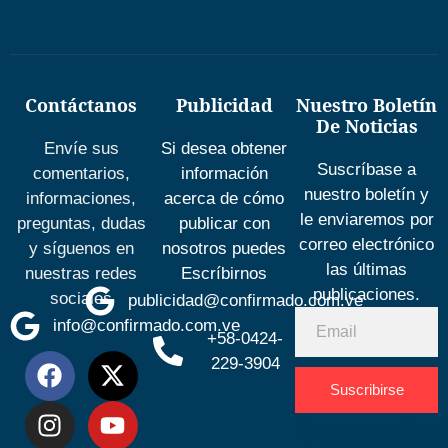
Contáctanos
Publicidad
Nuestro Boletín
De Noticias
Envíe sus
Si desea obtener
Suscríbase a
comentarios,
información
nuestro boletín y
informaciones,
acerca de cómo
le enviaremos por
preguntas, dudas
publicar con
correo electrónico
y síguenos en
nosotros puedes
las últimas
nuestras redes
Escríbirnos
publicaciones.
sociales
publicidad@confirmado.com.ve
info@confirmado.com.ve
+58-0424-
229-3904
Suscribirse
Desarrolla