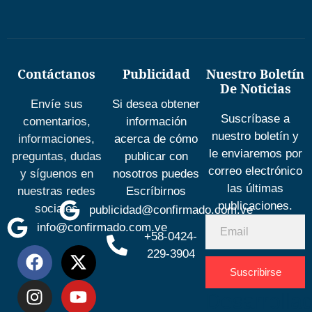
Contáctanos
Publicidad
Nuestro Boletín
De Noticias
Envíe sus
Si desea obtener
Suscríbase a
comentarios,
información
nuestro boletín y
informaciones,
acerca de cómo
le enviaremos por
preguntas, dudas
publicar con
correo electrónico
y síguenos en
nosotros puedes
las últimas
nuestras redes
Escríbirnos
publicaciones.
sociales
publicidad@confirmado.com.ve
info@confirmado.com.ve
+58-0424-
229-3904
Suscribirse
Desarrolla