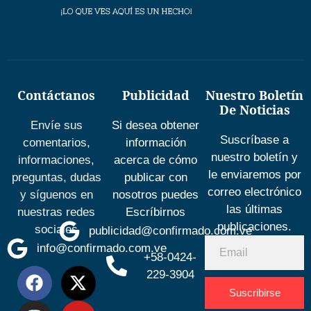
Contáctanos
Publicidad
Nuestro Boletín
De Noticias
Envíe sus
Si desea obtener
Suscríbase a
comentarios,
información
nuestro boletín y
informaciones,
acerca de cómo
le enviaremos por
preguntas, dudas
publicar con
correo electrónico
y síguenos en
nosotros puedes
las últimas
nuestras redes
Escríbirnos
publicaciones.
sociales
publicidad@confirmado.com.ve
info@confirmado.com.ve
+58-0424-
229-3904
Suscribirse