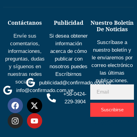
Contáctanos
Publicidad
Nuestro Boletín
De Noticias
Envíe sus
Si desea obtener
Suscríbase a
comentarios,
información
nuestro boletín y
informaciones,
acerca de cómo
le enviaremos por
preguntas, dudas
publicar con
correo electrónico
y síguenos en
nosotros puedes
las últimas
nuestras redes
Escríbirnos
publicaciones.
sociales
publicidad@confirmado.com.ve
info@confirmado.com.ve
+58-0424-
229-3904
Suscribirse
Desarrolla
por