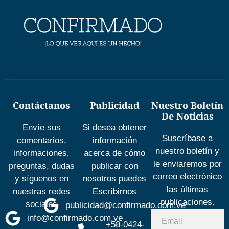
Contáctanos
Publicidad
Nuestro Boletín
De Noticias
Envíe sus
Si desea obtener
Suscríbase a
comentarios,
información
nuestro boletín y
informaciones,
acerca de cómo
le enviaremos por
preguntas, dudas
publicar con
correo electrónico
y síguenos en
nosotros puedes
las últimas
nuestras redes
Escríbirnos
publicaciones.
sociales
publicidad@confirmado.com.ve
info@confirmado.com.ve
+58-0424-