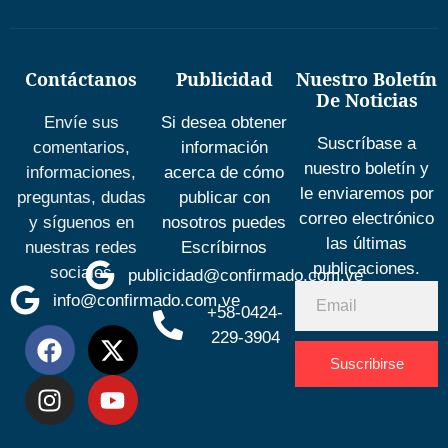
Contáctanos
Publicidad
Nuestro Boletín
De Noticias
Envíe sus
Si desea obtener
Suscríbase a
comentarios,
información
nuestro boletín y
informaciones,
acerca de cómo
le enviaremos por
preguntas, dudas
publicar con
correo electrónico
y síguenos en
nosotros puedes
las últimas
nuestras redes
Escríbirnos
publicaciones.
sociales
publicidad@confirmado.com.ve
info@confirmado.com.ve
+58-0424-
229-3904
Suscribirse
Desarrolla
por