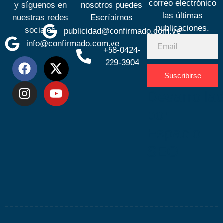
correo electrónico
y síguenos en
nosotros puedes
las últimas
nuestras redes
Escríbirnos
publicaciones.
sociales
publicidad@confirmado.com.ve
info@confirmado.com.ve
+58-0424-
229-3904
Suscribirse
Desarrolla
por
Espacio
SEO