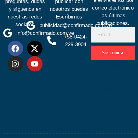
le enviaremos por
preguntas, dudas
publicar con
correo electrónico
y síguenos en
nosotros puedes
las últimas
nuestras redes
Escríbirnos
publicaciones.
sociales
publicidad@confirmado.com.ve
info@confirmado.com.ve
+58-0424-
229-3904
Suscribirse
Desarrolla
por
Espacio
SEO