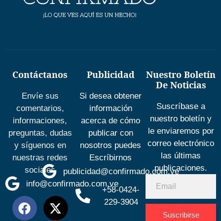
Contáctanos
Publicidad
Nuestro Boletín
De Noticias
Envíe sus
Si desea obtener
Suscríbase a
comentarios,
información
nuestro boletín y
informaciones,
acerca de cómo
le enviaremos por
preguntas, dudas
publicar con
correo electrónico
y síguenos en
nosotros puedes
las últimas
nuestras redes
Escríbirnos
publicaciones.
sociales
publicidad@confirmado.com.ve
info@confirmado.com.ve
+58-0424-
229-3904
Suscribirse