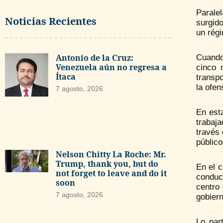
Parale
Noticias Recientes
surgido
un régi
Antonio de la Cruz:
Cuando
Venezuela aún no regresa a
cinco 
Ítaca
transpo
la ofen
7 agosto, 2026
En esta
trabaj
través 
público
Nelson Chitty La Roche: Mr.
Trump, thank you, but do
En el 
not forget to leave and do it
conduci
soon
centro 
7 agosto, 2026
gobiern
Lo par