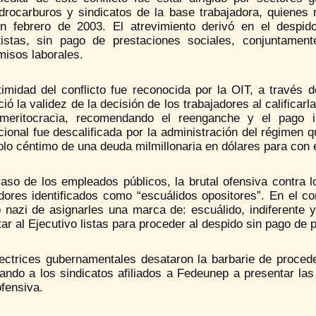
idrocarburos y sindicatos de la base trabajadora, quienes 
 en febrero de 2003. El atrevimiento derivó en el desp
tistas, sin pago de prestaciones sociales, conjuntame
misos laborales.
itimidad del conflicto fue reconocida por la OIT, a través
ió la validez de la decisión de los trabajadores al califica
meritocracia, recomendando el reenganche y el pago in
cional fue descalificada por la administración del régimen
olo céntimo de una deuda milmillonaria en dólares para con 
caso de los empleados públicos, la brutal ofensiva contra 
adores identificados como “escuálidos opositores”. En el 
 nazi de asignarles una marca de: escuálido, indiferente y
ar al Ejecutivo listas para proceder al despido sin pago de 
rectrices gubernamentales desataron la barbarie de procede
ando a los sindicatos afiliados a Fedeunep a presentar las
ofensiva.