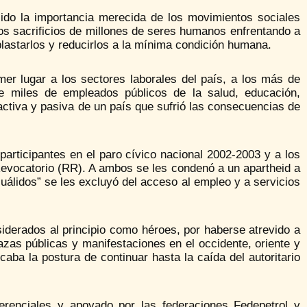
ido la importancia merecida de los movimientos sociales
los sacrificios de millones de seres humanos enfrentando a
plastarlos y reducirlos a la mínima condición humana.
er lugar a los sectores laborales del país, a los más de
de miles de empleados públicos de la salud, educación,
activa y pasiva de un país que sufrió las consecuencias de
participantes en el paro cívico nacional 2002-2003 y a los
evocatorio (RR). A ambos se les condenó a un apartheid a
cuálidos” se les excluyó del acceso al empleo y a servicios
derados al principio como héroes, por haberse atrevido a
zas públicas y manifestaciones en el occidente, oriente y
icaba la postura de continuar hasta la caída del autoritario
 gerenciales y apoyado por las federaciones Fedepetrol y