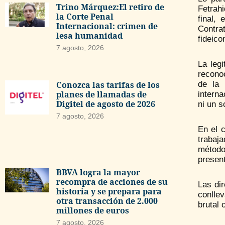
Trino Márquez:El retiro de
Fetrah
la Corte Penal
final,
Internacional: crimen de
Contra
lesa humanidad
fideico
7 agosto, 2026
La leg
reconoc
de la 
Conozca las tarifas de los
planes de llamadas de
interna
Digitel de agosto de 2026
ni un s
7 agosto, 2026
En el 
trabaj
método
present
BBVA logra la mayor
recompra de acciones de su
Las di
historia y se prepara para
conllev
otra transacción de 2.000
brutal 
millones de euros
7 agosto, 2026