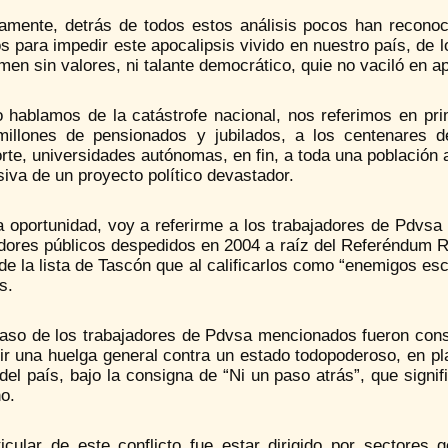
lamente, detrás de todos estos análisis pocos han reconoc
s para impedir este apocalipsis vivido en nuestro país, de 
men sin valores, ni talante democrático, quie no vaciló en a
 hablamos de la catástrofe nacional, nos referimos en prim
millones de pensionados y jubilados, a los centenares 
rte, universidades autónomas, en fin, a toda una población 
siva de un proyecto político devastador.
 oportunidad, voy a referirme a los trabajadores de Pdvsa 
adores públicos despedidos en 2004 a raíz del Referéndum R
de la lista de Tascón que al calificarlos como “enemigos es
s.
caso de los trabajadores de Pdvsa mencionados fueron consi
r una huelga general contra un estado todopoderoso, en pla
del país, bajo la consigna de “Ni un paso atrás”, que signif
o.
ticular de este conflicto fue estar dirigido por sectores