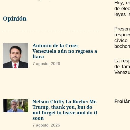
Hoy, en
de ele
leyes l
Opinión
Presen
respues
cívico
Antonio de la Cruz:
bochorn
Venezuela aún no regresa a
Ítaca
La res
7 agosto, 2026
de fam
Venezu
Nelson Chitty La Roche: Mr.
Froilá
Trump, thank you, but do
not forget to leave and do it
soon
7 agosto, 2026