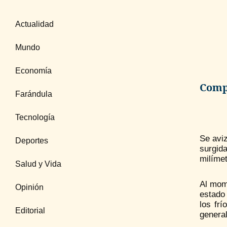
Actualidad
Mundo
Economía
Compa
Farándula
Tecnología
Se aviz
Deportes
surgid
milímet
Salud y Vida
Al mome
Opinión
estado 
los fr
Editorial
general