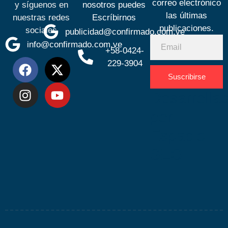
correo electrónico
y síguenos en
nosotros puedes
las últimas
nuestras redes
Escríbirnos
publicaciones.
sociales
publicidad@confirmado.com.ve
info@confirmado.com.ve
+58-0424-
229-3904
Suscribirse
Desarrolla
por
Espacio
SEO