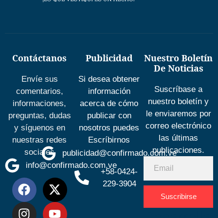
Contáctanos
Publicidad
Nuestro Boletín
De Noticias
Envíe sus
Si desea obtener
Suscríbase a
comentarios,
información
nuestro boletín y
informaciones,
acerca de cómo
le enviaremos por
preguntas, dudas
publicar con
correo electrónico
y síguenos en
nosotros puedes
las últimas
nuestras redes
Escríbirnos
publicaciones.
sociales
publicidad@confirmado.com.ve
info@confirmado.com.ve
+58-0424-
229-3904
Suscribirse
Desarrolla