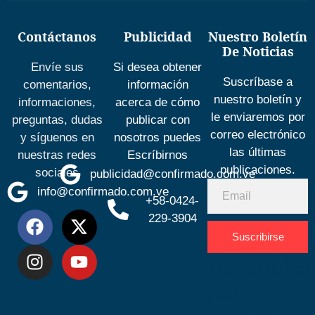
Contáctanos
Publicidad
Nuestro Boletín
De Noticias
Envíe sus
Si desea obtener
Suscríbase a
comentarios,
información
nuestro boletín y
informaciones,
acerca de cómo
le enviaremos por
preguntas, dudas
publicar con
correo electrónico
y síguenos en
nosotros puedes
las últimas
nuestras redes
Escríbirnos
publicaciones.
sociales
publicidad@confirmado.com.ve
info@confirmado.com.ve
+58-0424-
229-3904
Suscribirse
Desarrolla
por