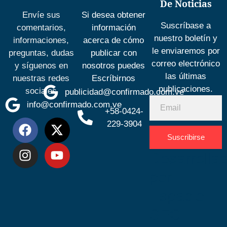
De Noticias
Envíe sus
Si desea obtener
Suscríbase a
comentarios,
información
nuestro boletín y
informaciones,
acerca de cómo
le enviaremos por
preguntas, dudas
publicar con
correo electrónico
y síguenos en
nosotros puedes
las últimas
nuestras redes
Escríbirnos
publicaciones.
sociales
publicidad@confirmado.com.ve
info@confirmado.com.ve
+58-0424-
229-3904
Suscribirse
Desarrolla
por
Espacio
SEO