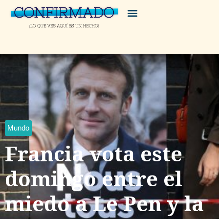
Mundo
Francia vota este
domingo entre el
miedo a Le Pen y la