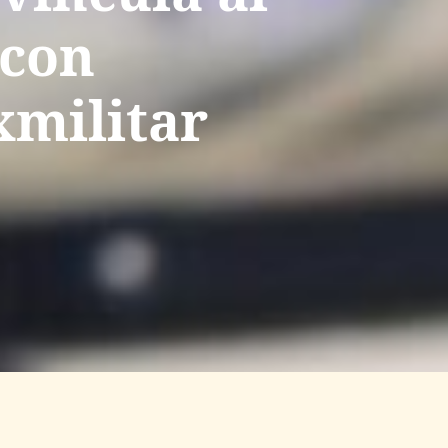
 con
xmilitar