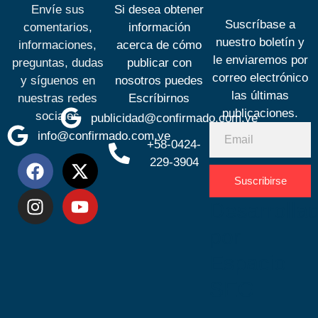
Envíe sus
Si desea obtener
Suscríbase a
comentarios,
información
nuestro boletín y
informaciones,
acerca de cómo
le enviaremos por
preguntas, dudas
publicar con
correo electrónico
y síguenos en
nosotros puedes
las últimas
nuestras redes
Escríbirnos
publicaciones.
sociales
publicidad@confirmado.com.ve
info@confirmado.com.ve
+58-0424-
229-3904
Suscribirse
Desarrolla
por
Espacio
SEO