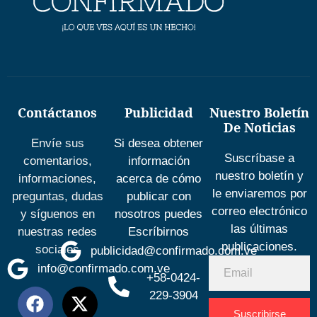
Contáctanos
Publicidad
Nuestro Boletín
De Noticias
Envíe sus
Si desea obtener
Suscríbase a
comentarios,
información
nuestro boletín y
informaciones,
acerca de cómo
le enviaremos por
preguntas, dudas
publicar con
correo electrónico
y síguenos en
nosotros puedes
las últimas
nuestras redes
Escríbirnos
publicaciones.
sociales
publicidad@confirmado.com.ve
info@confirmado.com.ve
+58-0424-
229-3904
Suscribirse