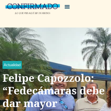
Actualidad
Felipe Capozzolo:
“Fedecámaras debe
dar mayor