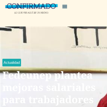
Actualidad
Fedeunep plantea
mejoras salariales
para trabajadores