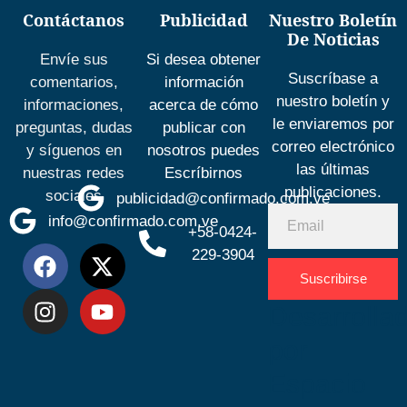
Contáctanos
Publicidad
Nuestro Boletín
De Noticias
Envíe sus
Si desea obtener
Suscríbase a
comentarios,
información
nuestro boletín y
informaciones,
acerca de cómo
le enviaremos por
preguntas, dudas
publicar con
correo electrónico
y síguenos en
nosotros puedes
las últimas
nuestras redes
Escríbirnos
publicaciones.
sociales
publicidad@confirmado.com.ve
info@confirmado.com.ve
+58-0424-
229-3904
Suscribirse
Desarrolla
por
Espacio