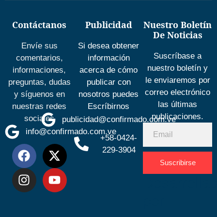
Contáctanos
Publicidad
Nuestro Boletín
De Noticias
Envíe sus
Si desea obtener
Suscríbase a
comentarios,
información
nuestro boletín y
informaciones,
acerca de cómo
le enviaremos por
preguntas, dudas
publicar con
correo electrónico
y síguenos en
nosotros puedes
las últimas
nuestras redes
Escríbirnos
publicaciones.
sociales
publicidad@confirmado.com.ve
info@confirmado.com.ve
+58-0424-
229-3904
Suscribirse
Desarrolla
por