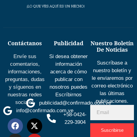
Contáctanos
Publicidad
Nuestro Boletín
De Noticias
Envíe sus
Si desea obtener
Suscríbase a
comentarios,
información
nuestro boletín y
informaciones,
acerca de cómo
le enviaremos por
preguntas, dudas
publicar con
correo electrónico
y síguenos en
nosotros puedes
las últimas
nuestras redes
Escríbirnos
publicaciones.
sociales
publicidad@confirmado.com.ve
info@confirmado.com.ve
+58-0424-
229-3904
Suscribirse