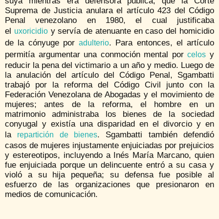
suya mientras era defensora pública, que la Corte
Suprema de Justicia anulara el artículo 423 del Código
Penal venezolano en 1980, el cual justificaba
el
y servía de atenuante en caso del homicidio
uxoricidio
de la cónyuge por
. Para entonces, el artículo
adulterio
permitía argumentar una conmoción mental por
y
celos
reducir la pena del victimario a un año y medio. Luego de
la anulación del artículo del Código Penal, Sgambatti
trabajó por la reforma del Código Civil junto con la
Federación Venezolana de Abogadas y el movimiento de
mujeres; antes de la reforma, el hombre en un
matrimonio administraba los bienes de la sociedad
conyugal y existía una disparidad en el divorcio y en
la
. Sgambatti también defendió
repartición de bienes
casos de mujeres injustamente enjuiciadas por prejuicios
y estereotipos, incluyendo a Inés María Marcano, quien
fue enjuiciada porque un delincuente entró a su casa y
violó a su hija pequeña; su defensa fue posible al
esfuerzo de las organizaciones que presionaron en
medios de comunicación.