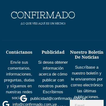
Contáctanos
Publicidad
Nuestro Boletín
De Noticias
Envíe sus
Si desea obtener
Suscríbase a
comentarios,
información
nuestro boletín y
informaciones,
acerca de cómo
le enviaremos por
preguntas, dudas
publicar con
correo electrónico
y síguenos en
nosotros puedes
las últimas
nuestras redes
Escríbirnos
publicaciones.
sociales
publicidad@confirmado.com.ve
info@confirmado.com.ve