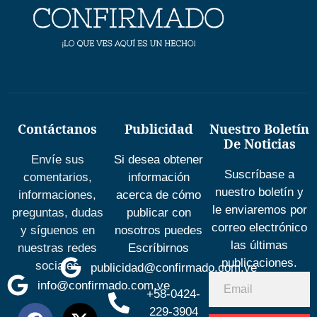
Contáctanos
Publicidad
Nuestro Boletín
De Noticias
Envíe sus
Si desea obtener
Suscríbase a
comentarios,
información
nuestro boletín y
informaciones,
acerca de cómo
le enviaremos por
preguntas, dudas
publicar con
correo electrónico
y síguenos en
nosotros puedes
las últimas
nuestras redes
Escríbirnos
publicaciones.
sociales
publicidad@confirmado.com.ve
info@confirmado.com.ve
+58-0424-
229-3904