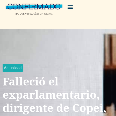
Actualidad
Falleció el
exparlamentario,
dirigente de Copei,