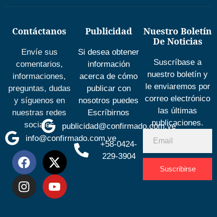
Contáctanos
Publicidad
Nuestro Boletín
De Noticias
Envíe sus
Si desea obtener
Suscríbase a
comentarios,
información
nuestro boletín y
informaciones,
acerca de cómo
le enviaremos por
preguntas, dudas
publicar con
correo electrónico
y síguenos en
nosotros puedes
las últimas
nuestras redes
Escríbirnos
publicaciones.
sociales
publicidad@confirmado.com.ve
info@confirmado.com.ve
+58-0424-
229-3904
Suscribirse
Desarrolla
por