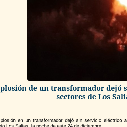
plosión de un transformador dejó s
sectores de Los Sal
plosión en un transformador dejó sin servicio eléctrico 
io Los Salias, la noche de este 24 de diciembre.