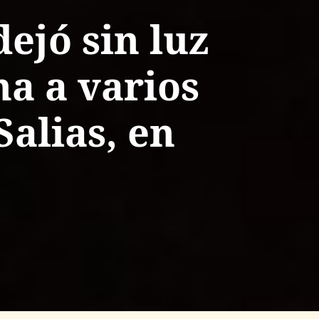
ejó sin luz
a a varios
Salias, en