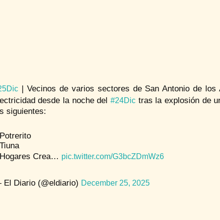
| Vecinos de varios sectores de San Antonio de los
25Dic
lectricidad desde la noche del
tras la explosión de u
#24Dic
as siguientes:
️ Potrerito
️ Tiuna
️ Hogares Crea…
pic.twitter.com/G3bcZDmWz6
 El Diario (@eldiario)
December 25, 2025