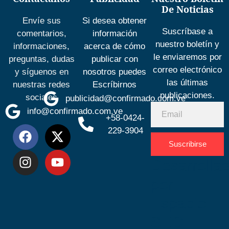
De Noticias
Envíe sus
Si desea obtener
Suscríbase a
comentarios,
información
nuestro boletín y
informaciones,
acerca de cómo
le enviaremos por
preguntas, dudas
publicar con
correo electrónico
y síguenos en
nosotros puedes
las últimas
nuestras redes
Escríbirnos
publicaciones.
sociales
publicidad@confirmado.com.ve
info@confirmado.com.ve
+58-0424-
229-3904
Suscribirse
Desarrolla
por
Espacio
SEO