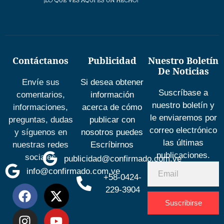
Contáctanos
Publicidad
Nuestro Boletín
De Noticias
Envíe sus
Si desea obtener
Suscríbase a
comentarios,
información
nuestro boletín y
informaciones,
acerca de cómo
le enviaremos por
preguntas, dudas
publicar con
correo electrónico
y síguenos en
nosotros puedes
las últimas
nuestras redes
Escríbirnos
publicaciones.
sociales
publicidad@confirmado.com.ve
info@confirmado.com.ve
+58-0424-
229-3904
Suscribirse
Desarrolla