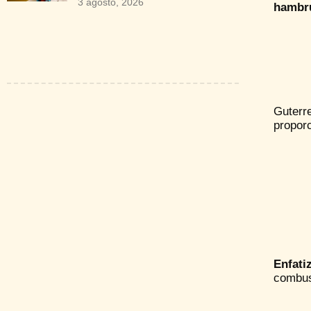
3 agosto, 2026
hambr
Guterr
propor
Enfati
combust