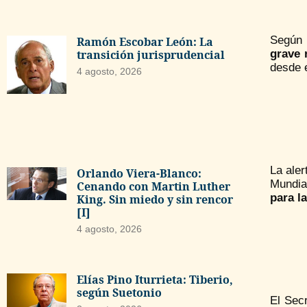
Según 
Ramón Escobar León: La
grave 
transición jurisprudencial
desde e
4 agosto, 2026
La ale
Orlando Viera-Blanco:
Mundia
Cenando con Martin Luther
para l
King. Sin miedo y sin rencor
[I]
4 agosto, 2026
Elías Pino Iturrieta: Tiberio,
según Suetonio
El Sec