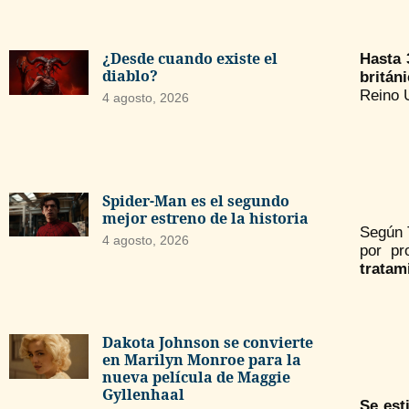
¿Desde cuando existe el
Hasta 
diablo?
británi
Reino U
4 agosto, 2026
Spider-Man es el segundo
mejor estreno de la historia
Según T
4 agosto, 2026
por pr
tratam
Dakota Johnson se convierte
en Marilyn Monroe para la
nueva película de Maggie
Gyllenhaal
Se est