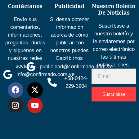
Contáctanos
Publicidad
Nuestro Boletín
De Noticias
Envíe sus
Si desea obtener
Suscríbase a
comentarios,
información
nuestro boletín y
informaciones,
acerca de cómo
le enviaremos por
preguntas, dudas
publicar con
correo electrónico
y síguenos en
nosotros puedes
las últimas
nuestras redes
Escríbirnos
publicaciones.
sociales
publicidad@confirmado.com.ve
info@confirmado.com.ve
+58-0424-
229-3904
Suscribirse
Desarrolla
por
Espacio