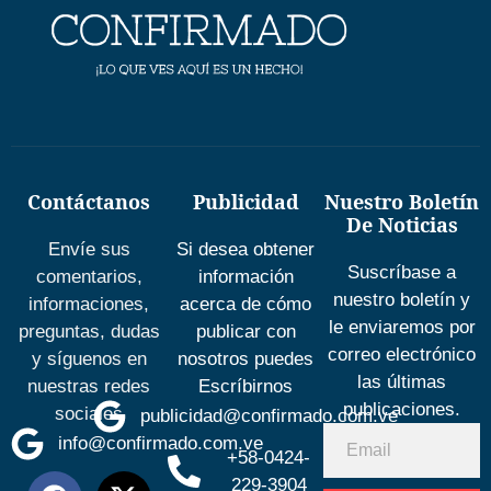
Contáctanos
Publicidad
Nuestro Boletín
De Noticias
Envíe sus
Si desea obtener
Suscríbase a
comentarios,
información
nuestro boletín y
informaciones,
acerca de cómo
le enviaremos por
preguntas, dudas
publicar con
correo electrónico
y síguenos en
nosotros puedes
las últimas
nuestras redes
Escríbirnos
publicaciones.
sociales
publicidad@confirmado.com.ve
info@confirmado.com.ve
+58-0424-
229-3904