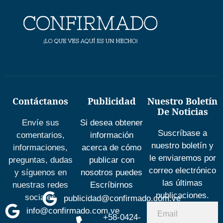
Contáctanos
Publicidad
Nuestro Boletín
De Noticias
Envíe sus
Si desea obtener
Suscríbase a
comentarios,
información
nuestro boletín y
informaciones,
acerca de cómo
le enviaremos por
preguntas, dudas
publicar con
correo electrónico
y síguenos en
nosotros puedes
las últimas
nuestras redes
Escríbirnos
publicaciones.
sociales
publicidad@confirmado.com.ve
info@confirmado.com.ve
+58-0424-