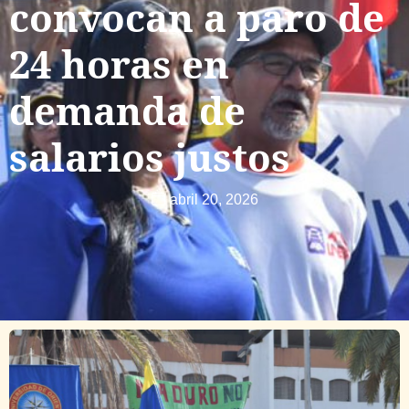
convocan a paro de
24 horas en
demanda de
salarios justos
abril 20, 2026