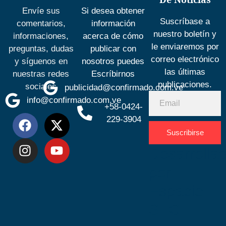
Envíe sus
Si desea obtener
Suscríbase a
comentarios,
información
nuestro boletín y
informaciones,
acerca de cómo
le enviaremos por
preguntas, dudas
publicar con
correo electrónico
y síguenos en
nosotros puedes
las últimas
nuestras redes
Escríbirnos
publicaciones.
sociales
publicidad@confirmado.com.ve
info@confirmado.com.ve
+58-0424-
229-3904
Suscribirse
Desarrolla
por
Espacio
SEO