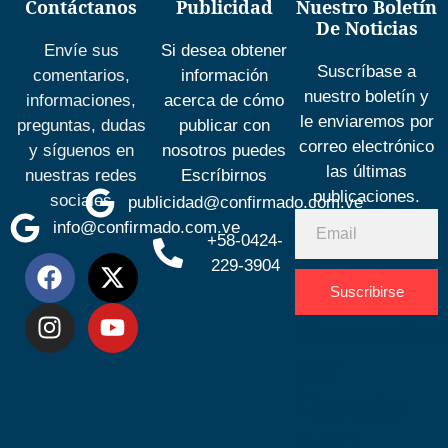
Contáctanos
Publicidad
Nuestro Boletín
De Noticias
Envíe sus
Si desea obtener
Suscríbase a
comentarios,
información
nuestro boletín y
informaciones,
acerca de cómo
le enviaremos por
preguntas, dudas
publicar con
correo electrónico
y síguenos en
nosotros puedes
las últimas
nuestras redes
Escríbirnos
publicaciones.
sociales
publicidad@confirmado.com.ve
info@confirmado.com.ve
+58-0424-
229-3904
Suscribirse
Desarrolla
por
Espacio
SEO