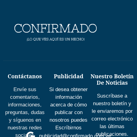
Contáctanos
Publicidad
Nuestro Boletín
De Noticias
Envíe sus
Si desea obtener
Suscríbase a
comentarios,
información
nuestro boletín y
informaciones,
acerca de cómo
le enviaremos por
preguntas, dudas
publicar con
correo electrónico
y síguenos en
nosotros puedes
las últimas
nuestras redes
Escríbirnos
publicaciones.
sociales
publicidad@confirmado.com.ve