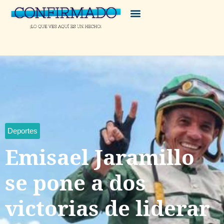
Deportes
Emisael Jaramillo
se pone a dos
victorias de liderar