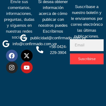
Envíe sus
Si desea obtener
Suscríbase a
comentarios,
información
nuestro boletín y
informaciones,
acerca de cómo
le enviaremos por
preguntas, dudas
publicar con
correo electrónico
y síguenos en
nosotros puedes
las últimas
nuestras redes
Escríbirnos
publicaciones.
sociales
publicidad@confirmado.com.ve
info@confirmado.com.ve
+58-0424-
229-3904
Suscribirse
Desarrolla
por
Espacio
SEO