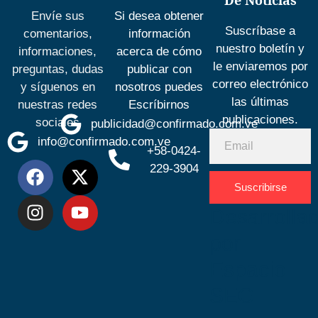
Envíe sus
Si desea obtener
Suscríbase a
comentarios,
información
nuestro boletín y
informaciones,
acerca de cómo
le enviaremos por
preguntas, dudas
publicar con
correo electrónico
y síguenos en
nosotros puedes
las últimas
nuestras redes
Escríbirnos
publicaciones.
sociales
publicidad@confirmado.com.ve
info@confirmado.com.ve
+58-0424-
229-3904
Suscribirse
Desarrolla
por
Espacio
SEO