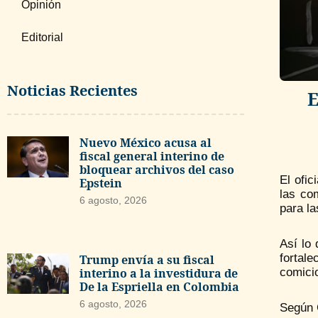
Opinión
Editorial
Noticias Recientes
E
Nuevo México acusa al
fiscal general interino de
bloquear archivos del caso
El ofic
Epstein
las co
6 agosto, 2026
para la
Así lo
fortale
Trump envía a su fiscal
interino a la investidura de
comicio
De la Espriella en Colombia
6 agosto, 2026
Según C