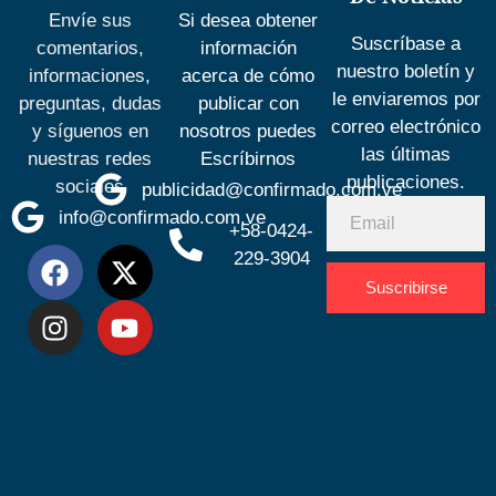
Envíe sus
Si desea obtener
Suscríbase a
comentarios,
información
nuestro boletín y
informaciones,
acerca de cómo
le enviaremos por
preguntas, dudas
publicar con
correo electrónico
y síguenos en
nosotros puedes
las últimas
nuestras redes
Escríbirnos
publicaciones.
sociales
publicidad@confirmado.com.ve
info@confirmado.com.ve
+58-0424-
229-3904
Suscribirse
Desarrolla
por
Espacio
SEO