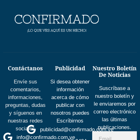
Contáctanos
Publicidad
Nuestro Boletín
De Noticias
Envíe sus
Si desea obtener
Suscríbase a
comentarios,
información
nuestro boletín y
informaciones,
acerca de cómo
le enviaremos por
preguntas, dudas
publicar con
correo electrónico
y síguenos en
nosotros puedes
las últimas
nuestras redes
Escríbirnos
publicaciones.
sociales
publicidad@confirmado.com.ve
info@confirmado.com.ve