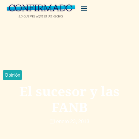
Opinión
El sucesor y las
FANB
enero 23, 2013