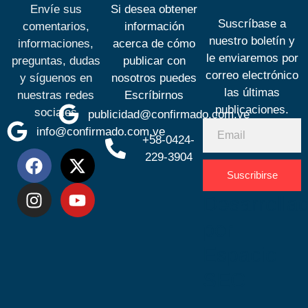
Envíe sus
Si desea obtener
Suscríbase a
comentarios,
información
nuestro boletín y
informaciones,
acerca de cómo
le enviaremos por
preguntas, dudas
publicar con
correo electrónico
y síguenos en
nosotros puedes
las últimas
nuestras redes
Escríbirnos
publicaciones.
sociales
publicidad@confirmado.com.ve
info@confirmado.com.ve
+58-0424-
229-3904
Suscribirse
Desarrolla
por
Espacio
SEO