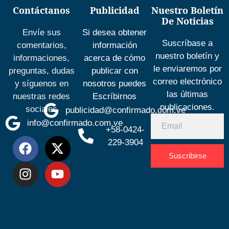
Contáctanos
Publicidad
Nuestro Boletín
De Noticias
Envíe sus
Si desea obtener
Suscríbase a
comentarios,
información
nuestro boletín y
informaciones,
acerca de cómo
le enviaremos por
preguntas, dudas
publicar con
correo electrónico
y síguenos en
nosotros puedes
las últimas
nuestras redes
Escríbirnos
publicaciones.
sociales
publicidad@confirmado.com.ve
info@confirmado.com.ve
+58-0424-
229-3904
Suscribirse
Desarrolla
por
Espacio