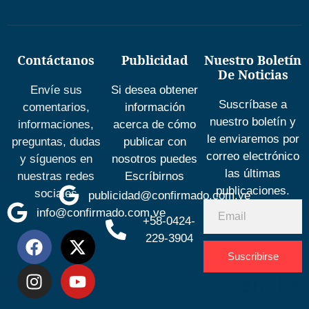
Contáctanos
Publicidad
Nuestro Boletín
De Noticias
Envíe sus
Si desea obtener
Suscríbase a
comentarios,
información
nuestro boletín y
informaciones,
acerca de cómo
le enviaremos por
preguntas, dudas
publicar con
correo electrónico
y síguenos en
nosotros puedes
las últimas
nuestras redes
Escríbirnos
publicaciones.
sociales
publicidad@confirmado.com.ve
info@confirmado.com.ve
+58-0424-
229-3904
Suscribirse
Desarrolla